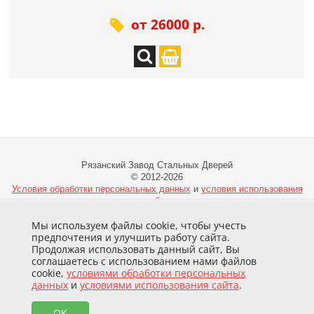
от 26000 р.
Рязанский Завод Стальных Дверей
© 2012-2026
Условия обработки персональных данных
и
условия использования
сайта
Мы используем файлы cookie, чтобы учесть
предпочтения и улучшить работу сайта.
Продолжая использовать данный сайт, Вы
Отдел продаж:
+7 (915) 610-90-00, +7 (4912) 51-13-97
соглашаетесь с использованием нами файлов
whatsapp / telegram / max
cookie,
условиями обработки персональных
г. Рязань, ул. Куйбышевское шоссе, 14А
данных
и
условиями использования сайта
.
(территория завода "Теплоприбор")
e-mail: zakaz@rzsd62.ru
OK